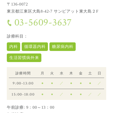
〒136-0072
東京都江東区大島8-42-7 サンピアット東大島２F
03-5609-3637
診療科目：
内科
循環器内科
糖尿病内科
生活習慣病外来
診療時間
月
火
水
木
金
土
日
9:00-13:00
●
●
／
●
●
●
／
15:00-18:00
●
●
／
●
●
／
／
午前診療: 9：00～13：00